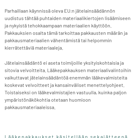
Parhaillaan käynnissä oleva EU:n jätelainsäädännön
uudistus tähtää puhtaiden materiaalikiertojen lisäämiseen
ja nykyistä tehokkaampaan materiaalien käyttöön.
Pakkauksien osalta tämä tarkoittaa pakkausten määrän ja
pakkausmateriaalien vähentämistä tai helpommin
kierrätettäviä materiaaleja.
Jätelainsäädäntö ei aseta toimijoille yksityiskohtaisia ja
sitovia velvoitteita. Lääkepakkauksen materiaalivalintoihin
vaikuttavat jätelainsäädäntöä enemmän lääkevalmisteita
koskevat velvoitteet ja kansainväliset menettelyohjeet.
Toistaiseksi on lääkevalmistajien vastuulla, kuinka paljon
ympäristönäkökohtia otetaan huomioon
pakkausmateriaaleissa.
Lääkepakkaukset käsitellään sekajätteenä