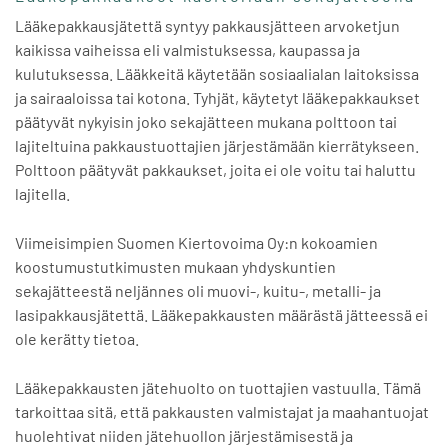
Lääkepakkausjätettä syntyy pakkausjätteen arvoketjun
kaikissa vaiheissa eli valmistuksessa, kaupassa ja
kulutuksessa. Lääkkeitä käytetään sosiaalialan laitoksissa
ja sairaaloissa tai kotona. Tyhjät, käytetyt lääkepakkaukset
päätyvät nykyisin joko sekajätteen mukana polttoon tai
lajiteltuina pakkaustuottajien järjestämään kierrätykseen.
Polttoon päätyvät pakkaukset, joita ei ole voitu tai haluttu
lajitella.
Viimeisimpien Suomen Kiertovoima Oy:n kokoamien
koostumustutkimusten mukaan yhdyskuntien
sekajätteestä neljännes oli muovi-, kuitu-, metalli- ja
lasipakkausjätettä. Lääkepakkausten määrästä jätteessä ei
ole kerätty tietoa.
Lääkepakkausten jätehuolto on tuottajien vastuulla. Tämä
tarkoittaa sitä, että pakkausten valmistajat ja maahantuojat
huolehtivat niiden jätehuollon järjestämisestä ja