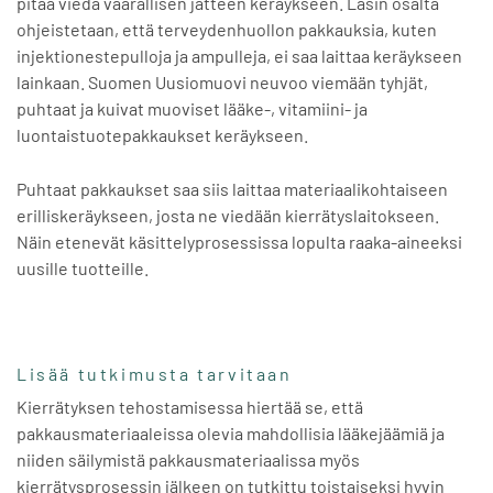
pitää viedä vaarallisen jätteen keräykseen. Lasin osalta
ohjeistetaan, että terveydenhuollon pakkauksia, kuten
injektionestepulloja ja ampulleja, ei saa laittaa keräykseen
lainkaan. Suomen Uusiomuovi neuvoo viemään tyhjät,
puhtaat ja kuivat muoviset lääke-, vitamiini- ja
luontaistuotepakkaukset keräykseen.
Puhtaat pakkaukset saa siis laittaa materiaalikohtaiseen
erilliskeräykseen, josta ne viedään kierrätyslaitokseen.
Näin etenevät käsittelyprosessissa lopulta raaka-aineeksi
uusille tuotteille.
Lisää tutkimusta tarvitaan
Kierrätyksen tehostamisessa hiertää se, että
pakkausmateriaaleissa olevia mahdollisia lääkejäämiä ja
niiden säilymistä pakkausmateriaalissa myös
kierrätysprosessin jälkeen on tutkittu toistaiseksi hyvin