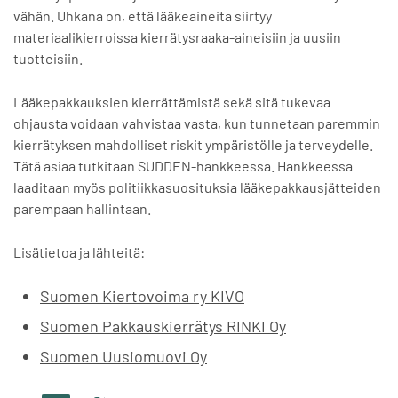
vähän. Uhkana on, että lääkeaineita siirtyy
materiaalikierroissa kierrätysraaka-aineisiin ja uusiin
tuotteisiin.
Lääkepakkauksien kierrättämistä sekä sitä tukevaa
ohjausta voidaan vahvistaa vasta, kun tunnetaan paremmin
kierrätyksen mahdolliset riskit ympäristölle ja terveydelle.
Tätä asiaa tutkitaan SUDDEN-hankkeessa. Hankkeessa
laaditaan myös politiikkasuosituksia lääkepakkausjätteiden
parempaan hallintaan.
Lisätietoa ja lähteitä:
Suomen Kiertovoima ry KIVO
Suomen Pakkauskierrätys RINKI Oy
Suomen Uusiomuovi Oy