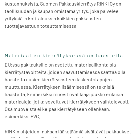
kustannuksista. Suomen Pakkauskierrätys RINKI Oy on
teollisuuden ja kaupan omistama yritys, joka palvelee
yrityksiä ja kotitalouksia kaikkien pakkausten
tuottajavastuun toteuttamisessa.
Materiaalien kierrätyksessä on haasteita
EU:ssa pakkauksille on asetettu materiaalikohtaisia
kierrätystavoitteita, joiden saavuttamisessa saattaa olla
haasteita uusien kierrätysasteen laskentatapojen
muuttuessa. Kierrätyksen lisäämisessä on teknisiä
haasteita. Esimerkiksi muovit ovat laaja joukko erilaisia
materiaaleja, jotka soveltuvat kierrätykseen vaihtelevasti.
Osa muoveista ei kelpaa kierrätykseen ollenkaan,
esimerkiksi PVC.
RINKIn ohjeiden mukaan lääkejäämiä sisältävät pakkaukset