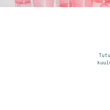
Tut
kuul