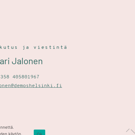
ikutus ja viestintä
Kari Jalonen
+358 405801967
onen@demoshelsinki.fi
ennettä.
iden käytön.
Ok