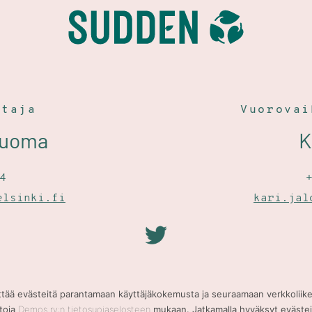
htaja
Vuorova
aluoma
4
elsinki.fi
kari.jal
tää evästeitä parantamaan käyttäjäkokemusta ja seuraamaan verkkoliik
Saavutettavuusseloste
etoja
Demos ry:n tietosuojaselosteen
mukaan. Jatkamalla hyväksyt eväste