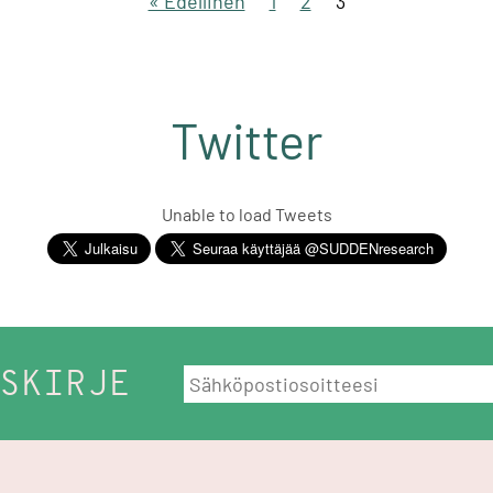
« Edellinen
1
2
3
Twitter
Unable to load Tweets
SKIRJE