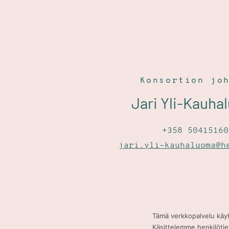
Konsortion jo
Jari Yli-Kauh
+358 50415160
jari.yli-kauhaluoma@h
Tämä verkkopalvelu käyt
Käsittelemme henkilöti