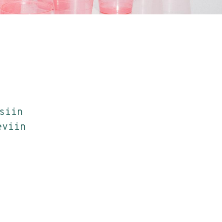
siin
eviin